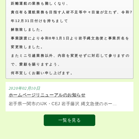
距離運航の業務も難しくなり、
責任有る運航業務を目指す人材不足等中々目途が立たず、令和7
年12月31日付けを持ちまして
解散致しました。
事業譲渡により令和8年1月1日より岩手縄文急便と事業所名を
変更致しました。
またミニ引越業務以外、内容を変更せずに対応して参りますの
で、愛顧を賜りますよう、
何卒宜しくお願い申し上げます。
2020年02月10日
ホームページリニューアルのお知らせ
岩手県一関市のIJK・CEJ 岩手藤沢 縄文急便のホー...
一覧を見る