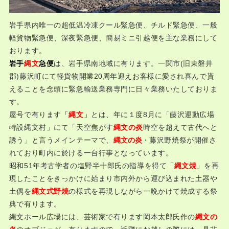
岩手県内唯一の超低温冷凍クール緊急便、チルド緊急便、一般
軽貨物緊急便、深夜緊急便、簡易ミニ引越便を主な業務にして
おります。
は、岩手県南地域に有ります。一関市(旧東磐井
岩手
縄文
急便
郡)藤沢町にて軽貨物開業20周年迎えお客様に愛され喜んで貰
えることを念頭に緊急輸送業務専門に日々業務いたしておりま
す。
屋号で有ります
「
とは、年に１度8月に「藤沢運動広場
縄文
」
特設縄文村」にて「天空焦がす
時空を超えて古代へと
縄文の炎
誘う」と言うメインテーマで、
・藤沢野焼祭が開催さ
縄文の炎
れており町内に於ける一台行事となっています。
昭和51年考古学者の塩野半十郎氏の指導を得て「
」を再
縄文焼
現したことをきっかけに始まり市内外から運び込まれた土器や
土偶を
の様式を再現しながら一晩かけて焼成する祭
縄文式野焼
典で有ります。
縄文ホール広場には、芸術家で有ります岡本太郎氏作の
縄文の