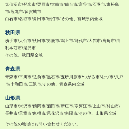
気仙沼市/登米市/栗原市/大崎市/仙台市/富谷市/石巻市/東松島
市/塩竃市/多賀城市
白石市/名取市/角田市/岩沼市/その他、宮城県内全域
秋田県
横手市/大仙市/秋田市/男鹿市/潟上市/能代市/大館市/鹿角市/由
利本荘市/湯沢市
その他、秋田県全域
青森県
青森市/平川市/弘前市/黒石市/五所川原市/つがる市/むつ市/八戸
市/十和田市/三沢市/その他、青森県内全域
山形県
山形市/米沢市/鶴岡市/酒田市/新庄市/寒河江市/上山市/村山市/
長井市/天童市/東根市/尾花沢市/南陽市/その他、山形県全域
その他の地域はお問い合わせください。