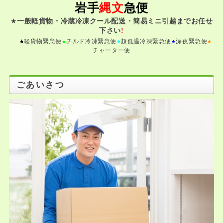
岩手
縄文
急便
★
一般軽貨物・冷蔵冷凍クール配送・簡易ミニ引越までお任せ
下さい
!
軽貨物緊急便
チルド冷凍緊急便
超低温冷凍緊急便
深夜緊急便
★
★
★
★
★
チャーター便
ごあいさつ