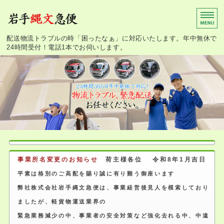
岩手縄文急便
配送物流トラブルの時「困ったなぁ」に対応いたします。年中無休で
24時間受付！電話1本でお伺いします。
ホーム
冷蔵冷凍クール便
簡易ミニ引越便
事業所案内
お問い合わせ
事業所名変更のお知らせ
荷主様各位 令和8年1月吉日
平素は格別のご高配を賜り誠に有り難う御座います
弊社株式会社岩手縄文急便は、事業経営後見人を模索しており
ましたが、軽貨物運送業界の
緊急業務減少の中、事業者の安全対策など強化去れる中、中遠