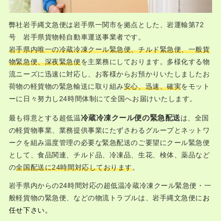
弊社岩手縄文急便は岩手県一関市を拠点とした、岩運輸第72
号 岩手県貨物軽自動車運送事業者です。
岩手県内唯一の冷蔵冷凍クール緊急便、チルド緊急便、一般貨
物緊急便、深夜緊急便
を主業務にしております。多様化する物
流ニーズに迅速に対応し、お客様からお預かりいたしましたお
荷物の軽貨物の緊急輸送に取り組み
安心、迅速、確実
をモット
ーに日々努力し24時間体制にて全国へお届けいたします。
冷蔵冷凍クール便の緊急配送
最も得意とする超低温
は、全国
の軽貨物事業、業務提供事業にたずさわるグループとネットワ
ークを組み温度管理の必要な緊急配送のご要望にクール緊急便
として、食品関連、チルド品、冷凍品、生花、検体、薬品など
の
全国配送に24時間対応しております
。
岩手県内からの24時間対応の超低温冷蔵冷凍クール緊急便・一
般軽貨物の緊急便、などの物流トラブルは、岩手縄文急便に
お
任せ下さい。