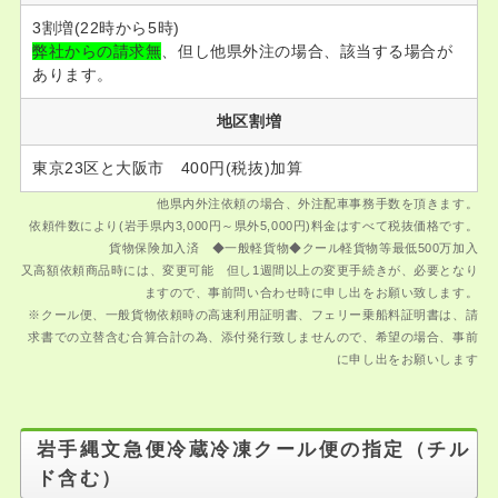
3割増(22時から5時)
弊社からの請求無
、但し他県外注の場合、該当する場合が
あります。
地区割増
東京23区と大阪市 400円(税抜)加算
他県内外注依頼の場合、外注配車事務手数を頂きます。
依頼件数により(岩手県内3,000円～県外5,000円)料金はすべて税抜価格です。
貨物保険加入済 ◆一般軽貨物◆クール軽貨物等最低500万加入
又高額依頼商品時には、変更可能 但し1週間以上の変更手続きが、必要となり
ますので、事前問い合わせ時に申し出をお願い致します。
※クール便、一般貨物依頼時の高速利用証明書、フェリー乗船料証明書は、請
求書での立替含む合算合計の為、添付発行致しませんので、希望の場合、事前
に申し出をお願いします
岩手縄文急便冷蔵冷凍クール便の指定（チル
ド含む）