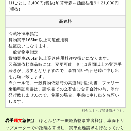
1Hごとに 2,400円(税抜)加算青森～函館往復9H 21,600円
(税抜)
高速料
冷蔵冷凍車指定
貨物実車165km以上高速使用料
往復扱いになります。
一般貨物車指定
貨物実車265km以上高速使用料往復扱いになります。
又高額依頼商品時には、変更可能 但し1週間以上の変更手
続きが、必要となりますので、事前問い合わせ時に申し出
をお願い致します。
※クール便、一般貨物依頼時の高速利用証明書、フェリー
乗船料証明書は、請求書での立替含む合算合計の為、添付
発行致しませんので、希望の場合、事前に申し出をお願い
します。
料金はすべて税抜価格です。
は、ほとんどの一般軽貨物事業者様は、車両トリ
岩手
縄文
急便
ップメーターでの距離を算出し、実車距離請求を行なっており