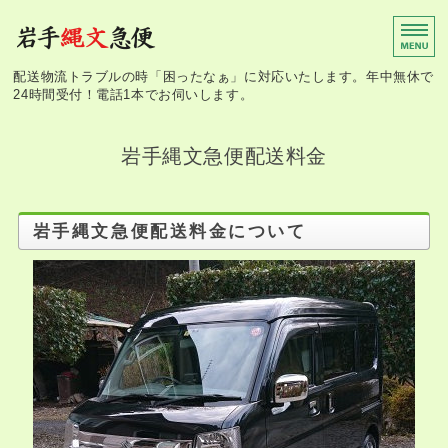
岩手縄文急便
配送物流トラブルの時「困ったなぁ」に対応いたします。年中無休で
24時間受付！電話1本でお伺いします。
ホーム
岩手
縄文
急便配送料金
冷蔵冷凍クール便
簡易ミニ引越便
岩手縄文急便配送料金について
事業所案内
お問い合わせ