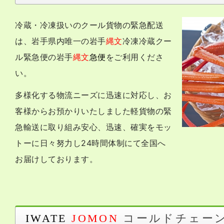
冷蔵・冷凍扱いのクール貨物の緊急配送
は、岩手県内唯一の岩手
縄文
冷凍冷蔵クー
ル緊急便の岩手
縄文
急便
をご利用くださ
い。
多様化する物流ニーズに迅速に対応し、お
客様からお預かりいたしました軽貨物の緊
急輸送に取り組み安心、迅速、確実をモッ
トーに日々努力し24時間体制にて全国へ
お届けしております。
コールドチェー
IWATE
JOMON