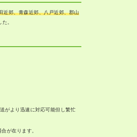
田近郊、青森近郊、八戸近郊、郡山
した。
輸送がより迅速に対応可能但し繁忙
場合が在ります。