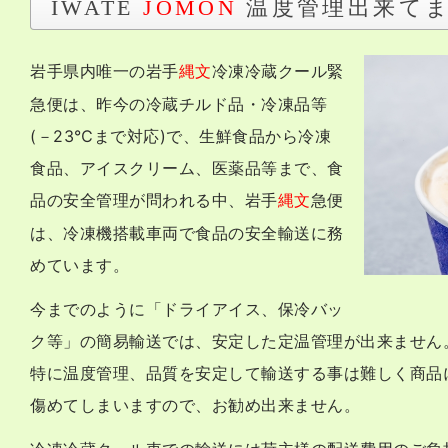
温度管理出来て
IWATE
JOMON
岩手県内唯一の
冷凍冷蔵クール緊
岩手
縄文
急便は、昨今の冷蔵チルド品・冷凍品等
(－23℃まで対応)で、生鮮食品から冷凍
食品、アイスクリーム、医薬品等まで、食
品の安全管理が問われる中、
岩手
縄文
急便
は、冷凍機搭載車両で食品の安全輸送に務
めています。
今までのように「ドライアイス、保冷バッ
ク等」の簡易輸送では、安定した定温管理が出来ません
特に温度管理、品質を安定して輸送する事は難しく商品
傷めてしまいますので、お勧め出来ません。