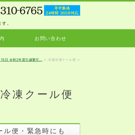
ます。
内
お問い合わせ
5日 令和2年度引越繁忙...
≫ 冷蔵冷凍クール便 ≫
蔵冷凍クール便
ール便・緊急時にも