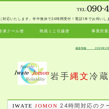
岩手縄文急便
に対応いたします。年中無休で24時間受付！電話1本でお伺いし
冷凍クール便
簡易ミニ引越便
事業所案
最新情報 2020年2月1
岩手
縄文
冷
24時間対応のク
IWATE
JOMON