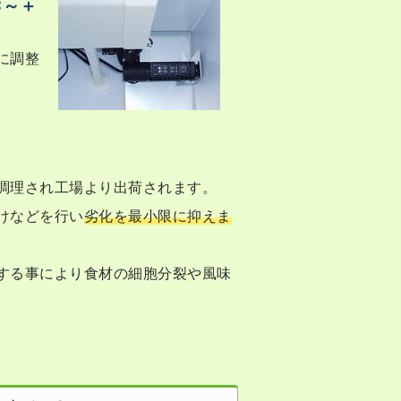
℃～＋
に調整
調理され工場より出荷されます。
けなどを行い
劣化を最小限に抑えま
する事により食材の細胞分裂や風味