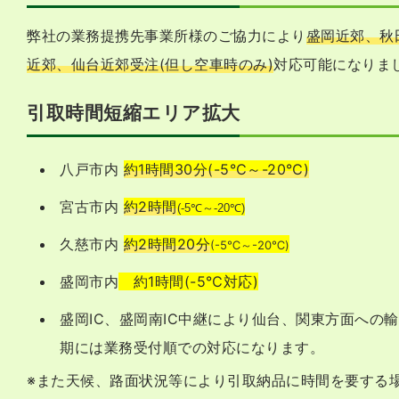
弊社の業務提携先事業所様のご協力により
盛岡近郊、秋
近郊、仙台近郊受注(但し空車時のみ)
対応可能になりま
引取時間短縮エリア拡大
八戸市内
約1時間30分(-5℃～-20℃)
宮古市内
約2時間
(-5℃～-20℃)
久慈市内
約2時間20分
(-5℃～-20℃)
盛岡市内
約1時間(-5℃対応)
盛岡IC、盛岡南IC中継により仙台、関東方面への
期には業務受付順での対応になります。
また天候、路面状況等により引取納品に時間を要する