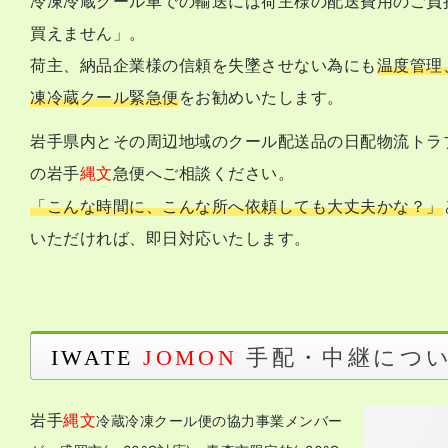
冷凍冷蔵クール車での輸送には荷主様の配送費用のご負
買えません」。
荷主、納品企業様の信頼を失墜させない為にも
温度管理
凍冷蔵クール緊急便
をお勧めいたします。
岩手県内とその周辺地域のクール配送品の日配物流トラ
の
へご相談ください。
岩手
縄文
急便
「こんな時間に、こんな所へ依頼しても大丈夫かな？」
いただければ、即日対応いたします。
手配・中継につ
IWATE
JOMON
岩手
縄文
冷蔵冷凍クール便の協力事業メンバー