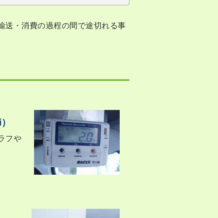
輸送・消費の過程の間で途切れる事
i）
ラフや