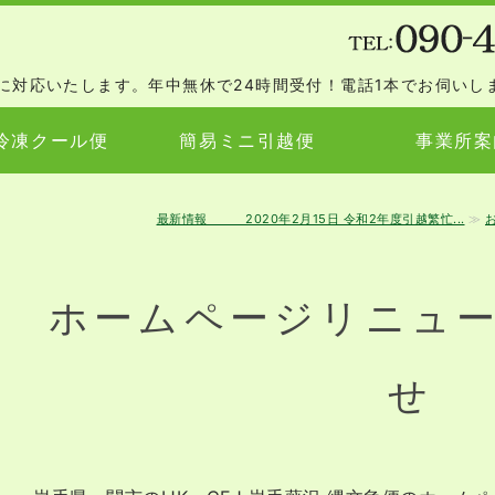
岩手縄文急便
に対応いたします。年中無休で24時間受付！電話1本でお伺いし
冷凍クール便
簡易ミニ引越便
事業所案
最新情報 2020年2月15日 令和2年度引越繁忙...
≫
ホームページリニュ
せ