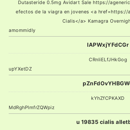
Dutasteride 0.5mg Avidart Sale https://ageneric
efectos de la viagra en jovenes <a href=https:/
Cialis</a> Kamagra Overnigh
amommidly
IAPWxjYFdCGr
CRnliELfJHkGog
upYXetDZ
pZnFdOvYHBGW
kYhZfCPKAXD
MdRghPlmfrZQWpiz
u 19835 cialis allet