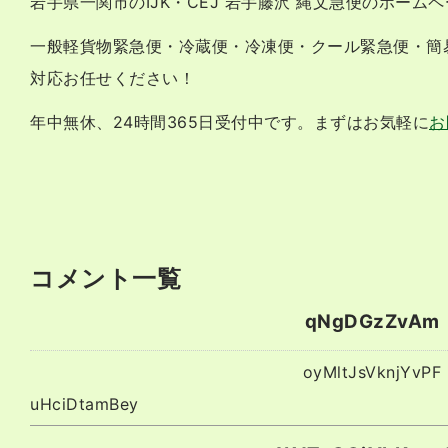
岩手県一関市のIJK・CEJ 岩手藤沢 縄文急便のホー
一般軽貨物緊急便・冷蔵便・冷凍便・クール緊急便・簡
対応お任せください！
年中無休、24時間365日受付中です。まずはお気軽に
お
コメント一覧
qNgDGzZvAm
oyMltJsVknjYvPF
uHciDtamBey