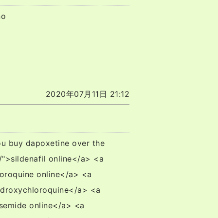
no
2020年07月11日 21:12
ou buy dapoxetine over the
/">sildenafil online</a> <a
loroquine online</a> <a
hydroxychloroquine</a> <a
osemide online</a> <a