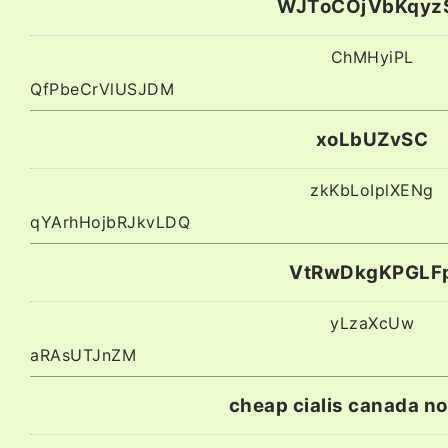
WJToCOjVbKqyz
ChMHyiPL
QfPbeCrVlUSJDM
xoLbUZvSC
zkKbLoIplXENg
qYArhHojbRJkvLDQ
VtRwDkgKPGLF
yLzaXcUw
aRAsUTJnZM
cheap cialis canada n