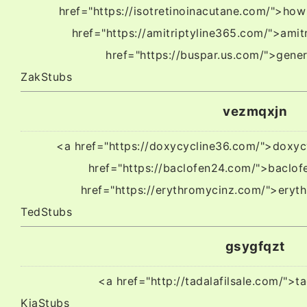
href="https://isotretinoinacutane.com/">how
href="https://amitriptyline365.com/">amit
href="https://buspar.us.com/">gener
ZakStubs
vezmqxjn
<a href="https://doxycycline36.com/">doxyc
href="https://baclofen24.com/">baclof
href="https://erythromycinz.com/">eryth
TedStubs
gsygfqzt
<a href="http://tadalafilsale.com/">t
KiaStubs