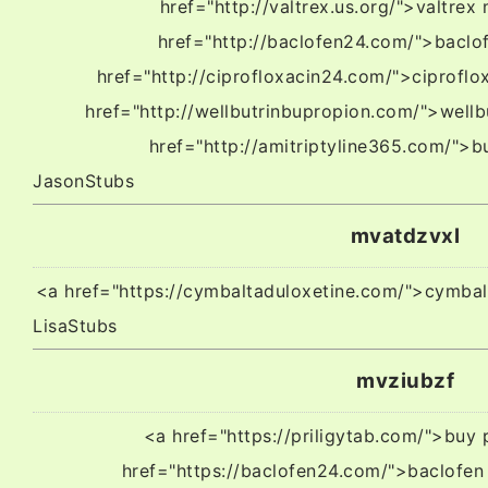
href="http://valtrex.us.org/">valtre
href="http://baclofen24.com/">baclo
href="http://ciprofloxacin24.com/">ciprofl
href="http://wellbutrinbupropion.com/">wellb
href="http://amitriptyline365.com/">b
JasonStubs
mvatdzvxl
<a href="https://cymbaltaduloxetine.com/">cymba
LisaStubs
mvziubzf
<a href="https://priligytab.com/">buy 
href="https://baclofen24.com/">baclofe