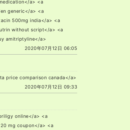
x medication</a> <a
fen generic</a> <a
oxacin 500mg india</a> <a
utrin without script</a> <a
uy amitriptyline</a>
2020年07月12日 06:05
lta price comparison canada</a>
2020年07月12日 09:33
priligy online</a> <a
n 20 mg coupon</a> <a