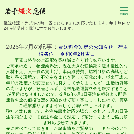
岩手縄文急便
配送物流トラブルの時「困ったなぁ」に対応いたします。年中無休で
24時間受付！電話1本でお伺いします。
ホーム
2026年7月の記事：
配送料金改定のお知らせ 荷主
冷蔵冷凍クール便
様各位 令和6年2月吉日
平素は格別のご高配を賜り誠に有り難う御座います。
ご高承の通り、物流業界は、現在大きな転換期を迎え慢性的な
簡易ミニ引越便
人材不足、人件費の賃上げ、車両維持費、燃料価格の高騰など
取り巻く環境が、不安定をまねき著しく変化の中、従来平成31
事業所案内
年10月改定より変更せずに努力して参りましたが、生活物資等
の高止まりが、改善されず、従来配送運賃料金を維持すること
お問い合わせ
が困難になりましたので、令和6年6月1日受注依頼分より配送
運賃料金の価格改定を実施させて頂く事にしましたので、何卒
ご理解賜りますよう宜しくお願い申し上げます。
弊社と致しまして、外注先庸車対応の場合、令和5年5月31日受
注依頼分まで、旧配送料金にて対応して頂けますようご協力頂
き対応させて頂きます。
先に述べさせて頂きました諸事情をご賢察の上 また今後とも